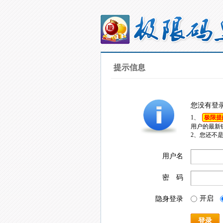
提示信息
您没有登
1、
极限提
用户的最新
2、您还不
用户名
密 码
开启
隐身登录
登录