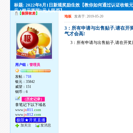
标题: 2022年8月1日新规奖励生效【教你如何通过认证收银元,
元,1银元等同1元人民币】
【
极限钦差
】
地板
发表于: 2019-05-20
3：所有申请与出售贴子,请在开
气才会高!
3：所有申请与出售贴子,请在开奖
用户组：
管理员
发帖：
718
银元：35842
威望：151
铜币：6
（历史记录）
拿笔记下以下域名
www.
jx
011
.com
www.
jx
012
.com
极限★开奖直播
加关注
发消息