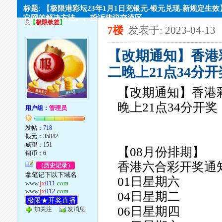
标题: 【极限港彩坛23年1月1日充银元-银元兑现-新规定生
它网的解决方法。。投诉建议交流区
【
极限钦差
】
7楼
发表于: 2023-04-13
【改期通知】香港彩
二晚上21点34分
【改期通知】香港彩
晚上21点34分开
用户组：
管理员
发帖：
718
银元：35842
威望：151
【08月份排期】
铜币：6
香港六合彩开奖通
（历史记录）
拿笔记下以下域名
01日星期六
www.
jx
011
.com
www.
jx
012
.com
04日星期二
极限★开奖直播
06日星期四
加关注
发消息